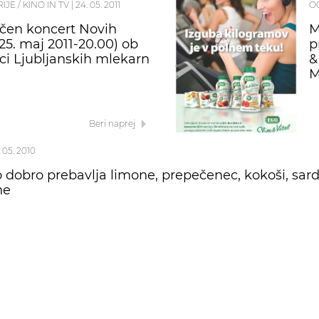
RIJE / KINO IN TV
|
24. 05. 2011
O
čen koncert Novih
M
(25. maj 2011-20.00) ob
p
ici Ljubljanskih mlekarn
&
M
Beri naprej
 05. 2010
 dobro prebavlja limone, prepečenec, kokoši, sard
ne