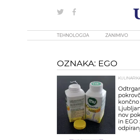
TEHNOLOGIJA
ZANIMIVO
OZNAKA: EGO
KULINARIK
Odtrgan
pokrovč
končno 
Ljublja
nov pok
in EGO 
odpira