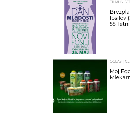
FILMI IN SE
Brezpla
fosilov 
55. letn
OGLASI
|
05.
Moj Ego
Mlekar