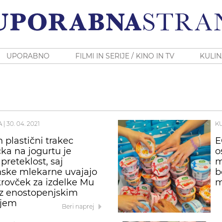
UPORABNO
FILMI IN SERIJE / KINO IN TV
KULIN
A
|
30. 04. 2021
K
 plastični trakec
E
ka na jogurtu je
o
preteklost, saj
m
nske mlekarne uvajajo
b
rovček za izdelke Mu
m
z enostopenjskim
njem
Beri naprej