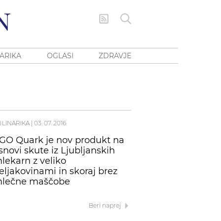
ARIKA
OGLASI
ZDRAVJE
ULINARIKA
|
03. 07. 2016
GO Quark je nov produkt na
snovi skute iz Ljubljanskih
lekarn z veliko
eljakovinami in skoraj brez
lečne maščobe
Beri naprej