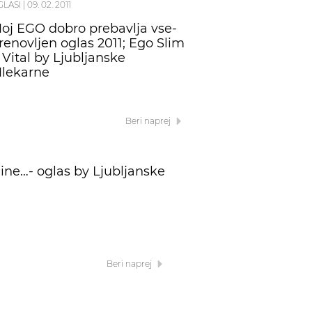
GLASI
|
09. 02. 2011
oj EGO dobro prebavlja vse-
renovljen oglas 2011; Ego Slim
 Vital by Ljubljanske
lekarne
Beri naprej
ine…- oglas by Ljubljanske
Beri naprej