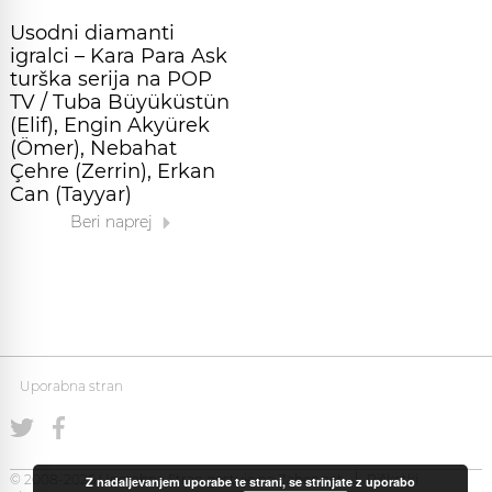
Usodni diamanti
igralci – Kara Para Ask
turška serija na POP
TV / Tuba Büyüküstün
(Elif), Engin Akyürek
(Ömer), Nebahat
Çehre (Zerrin), Erkan
Can (Tayyar)
Beri naprej
Uporabna stran
© 2008-2026 Uporabna Stran gostuje na
Zabec.net
Piškotki
Z nadaljevanjem uporabe te strani, se strinjate z uporabo