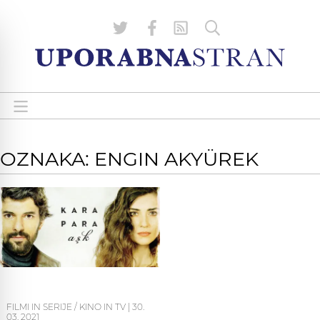
OZNAKA: ENGIN AKYÜREK
FILMI IN SERIJE / KINO IN TV
|
30.
03. 2021