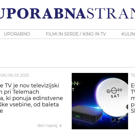
UPORABNO
FILMI IN SERIJE / KINO IN TV
KULIN
IJA
|
06. 03. 2025
T
 TV je nov televizijski
E
 pri Telemach
T
ja, ki ponuja edinstvene
m
ke vsebine, od baleta
p
e
S
Beri naprej