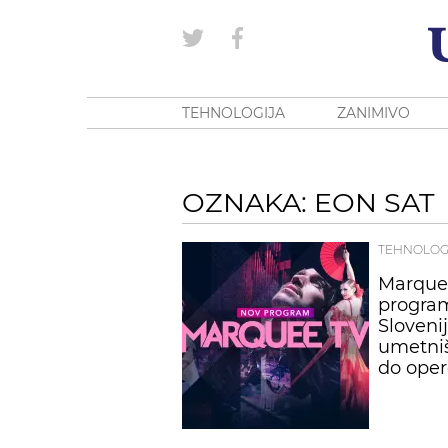
TEHNOLOGIJA
ZANIMIVO
OZNAKA: EON SAT
TEHNOLOG
Marquee
program
Sloveni
umetniš
do oper