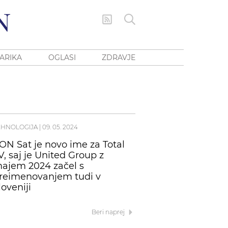
ARIKA
OGLASI
ZDRAVJE
EHNOLOGIJA
|
09. 05. 2024
ON Sat je novo ime za Total
V, saj je United Group z
ajem 2024 začel s
reimenovanjem tudi v
loveniji
Beri naprej