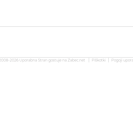
2008-2026 Uporabna Stran gostuje na
Zabec.net
Piškotki
Pogoji upor