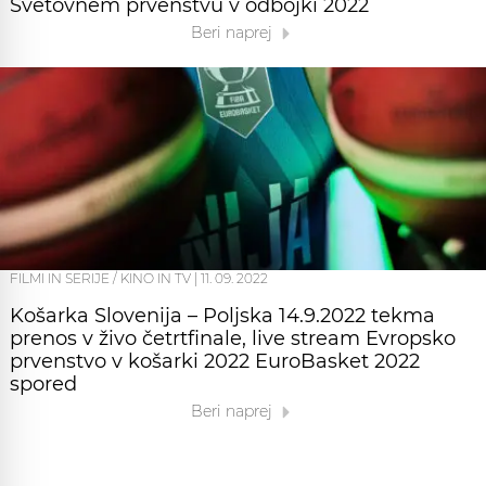
Svetovnem prvenstvu v odbojki 2022
Beri naprej
FILMI IN SERIJE / KINO IN TV
|
11. 09. 2022
Košarka Slovenija – Poljska 14.9.2022 tekma
prenos v živo četrtfinale, live stream Evropsko
prvenstvo v košarki 2022 EuroBasket 2022
spored
Beri naprej