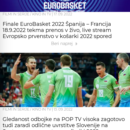
FILMI IN SERIJE / KINO IN TV
|
17. 09. 2022
Finale EuroBasket 2022 Španija – Francija
18.9.2022 tekma prenos v živo, live stream
Evropsko prvenstvo v košarki 2022 spored
Beri naprej
FILMI IN SERIJE / KINO IN TV
|
13. 09. 2022
Gledanost odbojke na POP TV visoka zagotovo
tudi zaradi odlične uvrstitve Slovenije na