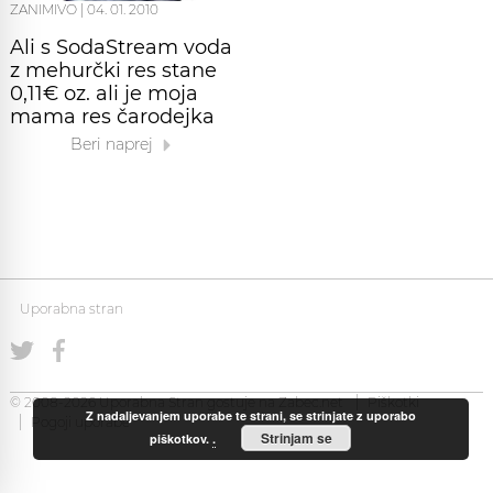
ZANIMIVO
|
04. 01. 2010
Ali s SodaStream voda
z mehurčki res stane
0,11€ oz. ali je moja
mama res čarodejka
Beri naprej
Uporabna stran
© 2008-2026 Uporabna Stran gostuje na
Zabec.net
Piškotki
Z nadaljevanjem uporabe te strani, se strinjate z uporabo
Pogoji uporabe
Strinjam se
piškotkov.
.