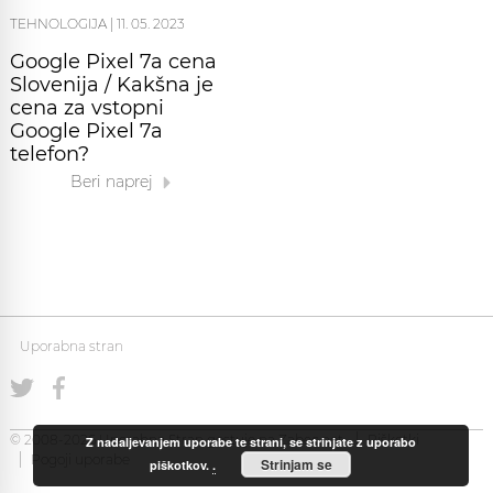
TEHNOLOGIJA
|
11. 05. 2023
Google Pixel 7a cena
Slovenija / Kakšna je
cena za vstopni
Google Pixel 7a
telefon?
Beri naprej
Uporabna stran
© 2008-2026 Uporabna Stran gostuje na
Zabec.net
Piškotki
Z nadaljevanjem uporabe te strani, se strinjate z uporabo
Pogoji uporabe
Strinjam se
piškotkov.
.