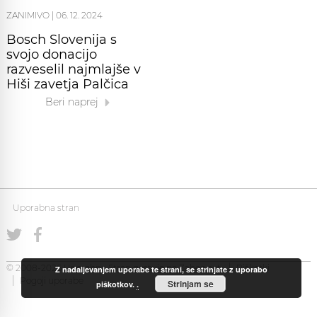
ZANIMIVO
|
06. 12. 2024
Bosch Slovenija s
svojo donacijo
razveselil najmlajše v
Hiši zavetja Palčica
Beri naprej
Uporabna stran
© 2008-2026 Uporabna Stran gostuje na
Zabec.net
Piškotki
Z nadaljevanjem uporabe te strani, se strinjate z uporabo
Pogoji uporabe
Strinjam se
piškotkov.
.