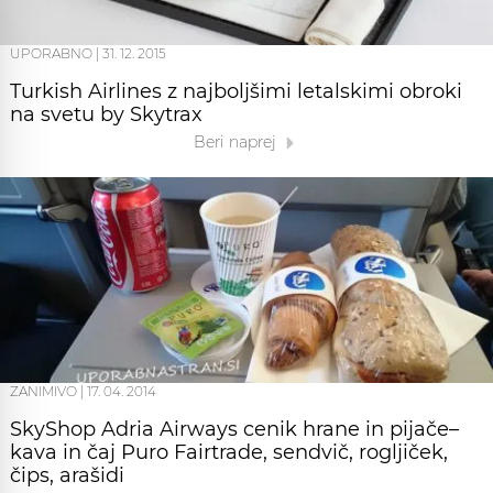
UPORABNO
|
31. 12. 2015
Turkish Airlines z najboljšimi letalskimi obroki
na svetu by Skytrax
Beri naprej
ZANIMIVO
|
17. 04. 2014
SkyShop Adria Airways cenik hrane in pijače–
kava in čaj Puro Fairtrade, sendvič, rogljiček,
čips, arašidi