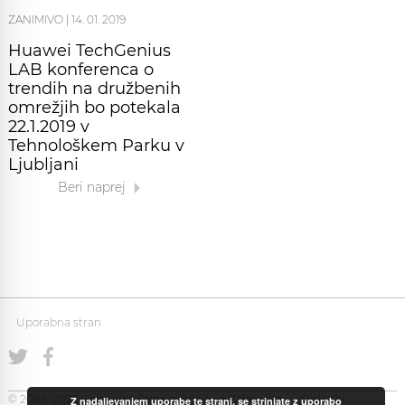
ZANIMIVO
|
14. 01. 2019
Huawei TechGenius
LAB konferenca o
trendih na družbenih
omrežjih bo potekala
22.1.2019 v
Tehnološkem Parku v
Ljubljani
Beri naprej
Uporabna stran
© 2008-2026 Uporabna Stran gostuje na
Zabec.net
Piškotki
Z nadaljevanjem uporabe te strani, se strinjate z uporabo