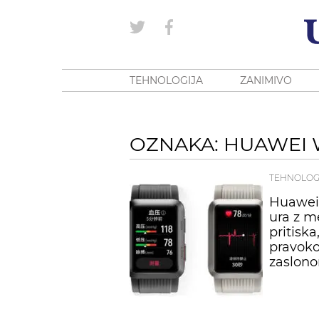
TEHNOLOGIJA
ZANIMIVO
OZNAKA: HUAWEI 
TEHNOLOG
Huawei
ura z m
pritisk
pravoko
zaslon