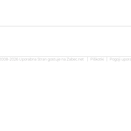
2008-2026 Uporabna Stran gostuje na
Zabec.net
Piškotki
Pogoji upor