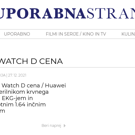
UPORABNO
FILMI IN SERIJE / KINO IN TV
KULIN
WATCH D CENA
IJA
|
27. 12. 2021
 Watch D cena / Huawei
erilnikom krvnega
a, EKG-jem in
tnim 1.64 inčnim
om
Beri naprej