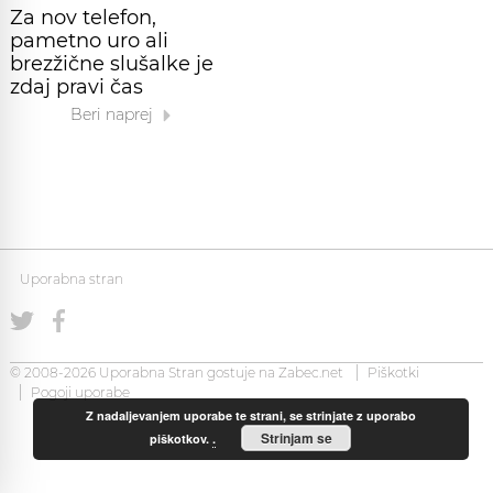
Za nov telefon,
pametno uro ali
brezžične slušalke je
zdaj pravi čas
Beri naprej
Uporabna stran
© 2008-2026 Uporabna Stran gostuje na
Zabec.net
Piškotki
Pogoji uporabe
Z nadaljevanjem uporabe te strani, se strinjate z uporabo
Strinjam se
piškotkov.
.