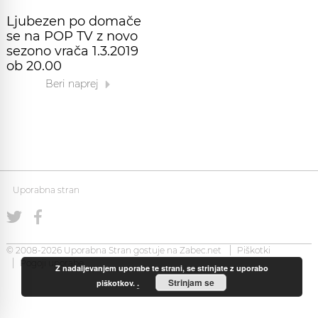
Ljubezen po domače
se na POP TV z novo
sezono vrača 1.3.2019
ob 20.00
Beri naprej
Uporabna stran
© 2008-2026 Uporabna Stran gostuje na
Zabec.net
Piškotki
Pogoji uporabe
Z nadaljevanjem uporabe te strani, se strinjate z uporabo
Strinjam se
piškotkov.
.