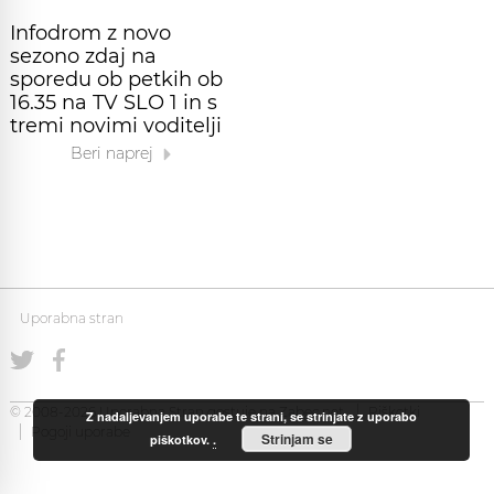
Infodrom z novo
sezono zdaj na
sporedu ob petkih ob
16.35 na TV SLO 1 in s
tremi novimi voditelji
Beri naprej
Uporabna stran
© 2008-2026 Uporabna Stran gostuje na
Zabec.net
Piškotki
Z nadaljevanjem uporabe te strani, se strinjate z uporabo
Pogoji uporabe
Strinjam se
piškotkov.
.