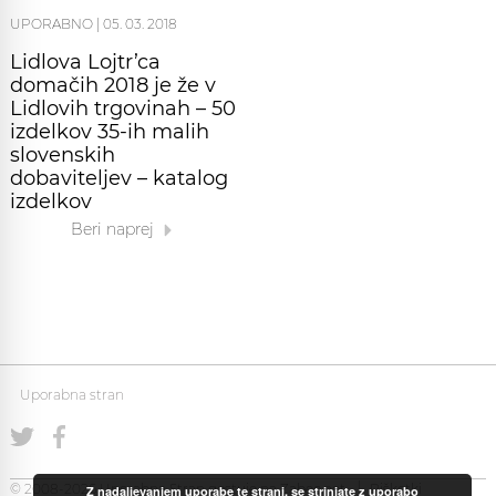
UPORABNO
|
05. 03. 2018
Lidlova Lojtr’ca
domačih 2018 je že v
Lidlovih trgovinah – 50
izdelkov 35-ih malih
slovenskih
dobaviteljev – katalog
izdelkov
Beri naprej
Uporabna stran
© 2008-2026 Uporabna Stran gostuje na
Zabec.net
Piškotki
Z nadaljevanjem uporabe te strani, se strinjate z uporabo