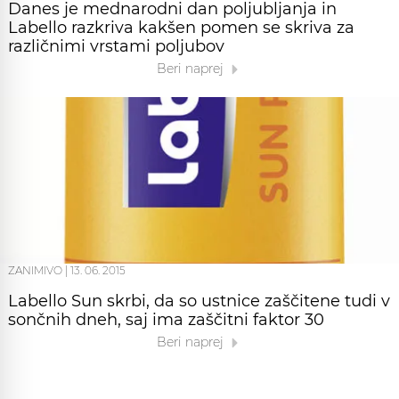
Danes je mednarodni dan poljubljanja in
Labello razkriva kakšen pomen se skriva za
različnimi vrstami poljubov
Beri naprej
ZANIMIVO
|
13. 06. 2015
Labello Sun skrbi, da so ustnice zaščitene tudi v
sončnih dneh, saj ima zaščitni faktor 30
Beri naprej