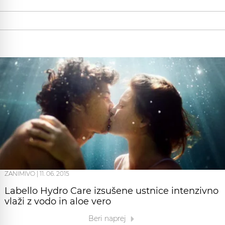
ZANIMIVO
|
11. 06. 2015
Labello Hydro Care izsušene ustnice intenzivno
vlaži z vodo in aloe vero
Beri naprej