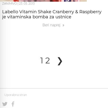
ZANIMIVO
|
23. 05. 2013
Labello Vitamin Shake Cranberry & Raspberry
je vitaminska bomba za ustnice
Beri naprej
1
2
❯
Uporabna stran