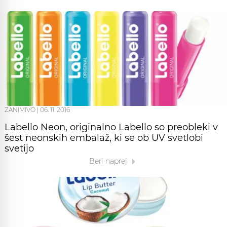
ZANIMIVO
|
06. 11. 2016
Labello Neon, originalno Labello so preobleki v
šest neonskih embalaž, ki se ob UV svetlobi
svetijo
Beri naprej