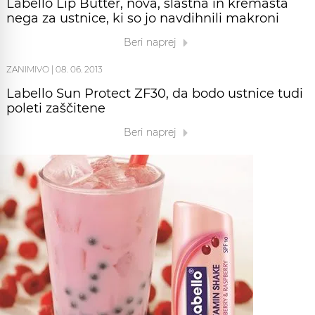
Labello Lip Butter, nova, slastna in kremasta
nega za ustnice, ki so jo navdihnili makroni
Beri naprej
ZANIMIVO
|
08. 06. 2013
Labello Sun Protect ZF30, da bodo ustnice tudi
poleti zaščitene
Beri naprej