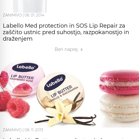
ZANIMIVO
|
06. 01. 2014
Labello Med protection in SOS Lip Repair za
zaščito ustnic pred suhostjo, razpokanostjo in
draženjem
Beri naprej
ZANIMIVO
|
08. 11. 2013