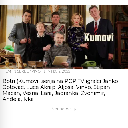
FILMI IN SERIJE / KINO IN TV
|
19. 12. 2022
Botri (Kumovi) serija na POP TV igralci Janko
Gotovac, Luce Akrap, Aljoša, Vinko, Stipan
Macan, Vesna, Lara, Jadranka, Zvonimir,
Anđela, Ivka
Beri naprej