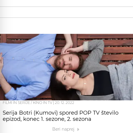
FILMI IN SERIJE / KINO IN TV
|
20. 12. 2022
Serija Botri (Kumovi) spored POP TV število
epizod, konec 1. sezone, 2. sezona
Beri naprej