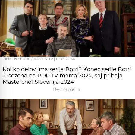
FILMI IN SERIJE / KINO IN TV
|
11. 03. 2024
Koliko delov ima serija Botri? Konec serije Botri
2. sezona na POP TV marca 2024, saj prihaja
Masterchef Slovenija 2024
Beri naprej