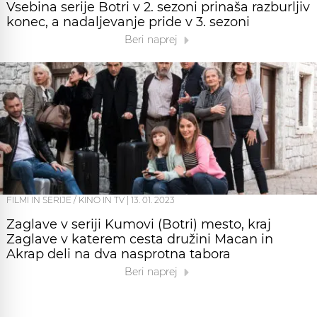
Vsebina serije Botri v 2. sezoni prinaša razburljiv
konec, a nadaljevanje pride v 3. sezoni
Beri naprej
FILMI IN SERIJE / KINO IN TV
|
13. 01. 2023
Zaglave v seriji Kumovi (Botri) mesto, kraj
Zaglave v katerem cesta družini Macan in
Akrap deli na dva nasprotna tabora
Beri naprej