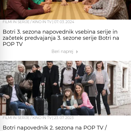
FILMI IN SERIJE / KINO IN TV
|
07. 03. 2024
Botri 3. sezona napovednik vsebina serije in
začetek predvajanja 3. sezone serije Botri na
POP TV
Beri naprej
FILMI IN SERIJE / KINO IN TV
|
23. 07. 2023
Botri napovednik 2. sezona na POP TV /