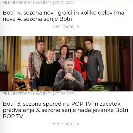
FILMI IN SERIJE / KINO IN TV
|
09. 01. 2025
Botri 4. sezona novi igralci in koliko delov ima
nova 4. sezona serije Botri
Beri naprej
FILMI IN SERIJE / KINO IN TV
|
02. 06. 2024
Botri 3. sezona spored na POP TV in začetek
predvajanja 3. sezone serije nadaljevanke Botri
POP TV
Beri naprej