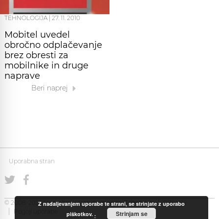
TEHNOLOGIJA
|
27. 11. 2010
Mobitel uvedel
obročno odplačevanje
brez obresti za
mobilnike in druge
naprave
Beri naprej
Uporabna stran
© 2008-2026 Uporabna Stran gostuje na
Zabec.net
Piškotki
Z nadaljevanjem uporabe te strani, se strinjate z uporabo
Pogoji uporabe
Strinjam se
piškotkov.
.