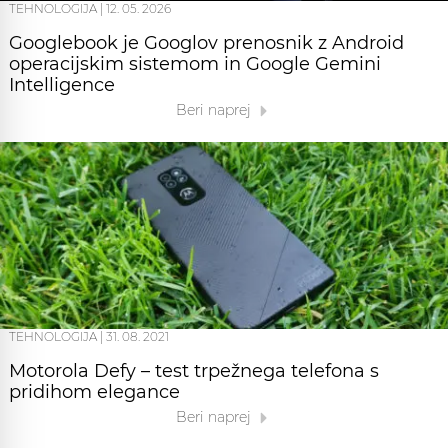
TEHNOLOGIJA
|
12. 05. 2026
Googlebook je Googlov prenosnik z Android
operacijskim sistemom in Google Gemini
Intelligence
Beri naprej
TEHNOLOGIJA
|
31. 08. 2021
Motorola Defy – test trpežnega telefona s
pridihom elegance
Beri naprej