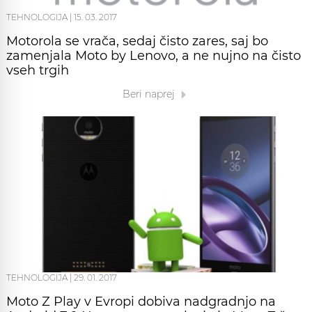
TEHNOLOGIJA
|
15. 03. 2017
Motorola se vrača, sedaj čisto zares, saj bo
zamenjala Moto by Lenovo, a ne nujno na čisto
vseh trgih
Beri naprej
TEHNOLOGIJA
|
29. 01. 2017
Moto Z Play v Evropi dobiva nadgradnjo na