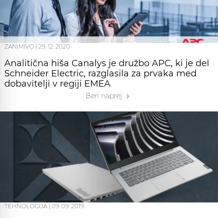
ZANIMIVO
|
29. 12. 2020
Analitična hiša Canalys je družbo APC, ki je del
Schneider Electric, razglasila za prvaka med
dobavitelji v regiji EMEA
Beri naprej
TEHNOLOGIJA
|
09. 09. 2019