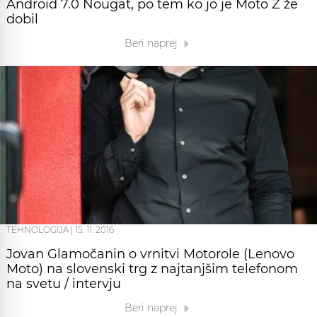
Android 7.0 Nougat, po tem ko jo je Moto Z že
dobil
Beri naprej
TEHNOLOGIJA
|
15. 11. 2016
Jovan Glamočanin o vrnitvi Motorole (Lenovo
Moto) na slovenski trg z najtanjšim telefonom
na svetu / intervju
Beri naprej