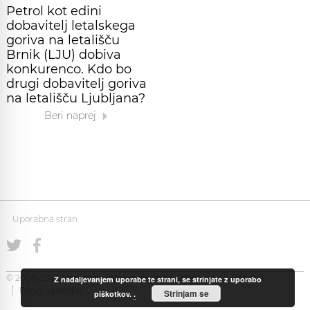
Petrol kot edini
dobavitelj letalskega
goriva na letališču
Brnik (LJU) dobiva
konkurenco. Kdo bo
drugi dobavitelj goriva
na letališču Ljubljana?
Beri naprej
Uporabna stran
© 2008-2026 Uporabna Stran gostuje na
Zabec.net
Piškotki
Z nadaljevanjem uporabe te strani, se strinjate z uporabo
Pogoji uporabe
Strinjam se
piškotkov.
.