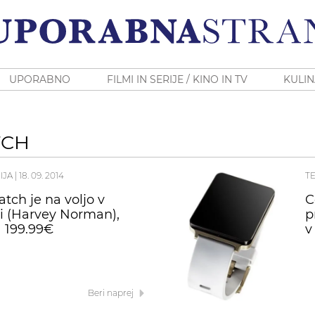
UPORABNO
FILMI IN SERIJE / KINO IN TV
KULIN
TCH
IJA
|
18. 09. 2014
T
tch je na voljo v
C
ji (Harvey Norman),
p
 199.99€
v
Beri naprej