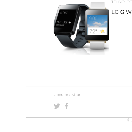
TEHNOLOG
LG G Wa
Uporabna stran
© 