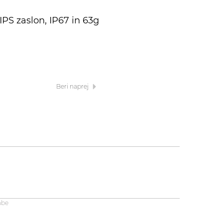
PS zaslon, IP67 in 63g
Beri naprej
abe