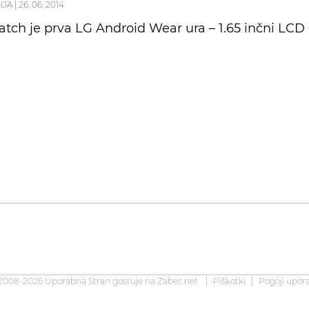
IJA
|
26. 06. 2014
tch je prva LG Android Wear ura – 1.65 inčni LCD I
2008-2026 Uporabna Stran gostuje na
Zabec.net
Piškotki
Pogoji upor