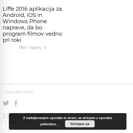
Liffe 2016 aplikacija za
Android, iOS in
Windows Phone
naprave, da bo
program filmov vedno
pri roki
Beri naprej
Uporabna stran
© 2008-2026 Uporabna Stran gostuje na
Zabec.net
Piškotki
Z nadaljevanjem uporabe te strani, se strinjate z uporabo
Pogoji uporabe
Strinjam se
piškotkov.
.