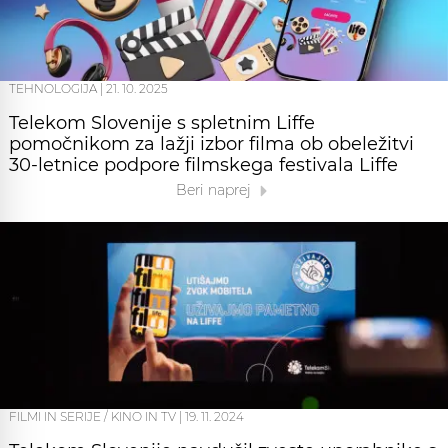
TEHNOLOGIJA
|
21. 10. 2025
Telekom Slovenije s spletnim Liffe
pomočnikom za lažji izbor filma ob obeležitvi
30-letnice podpore filmskega festivala Liffe
Beri naprej
FILMI IN SERIJE / KINO IN TV
|
19. 11. 2024