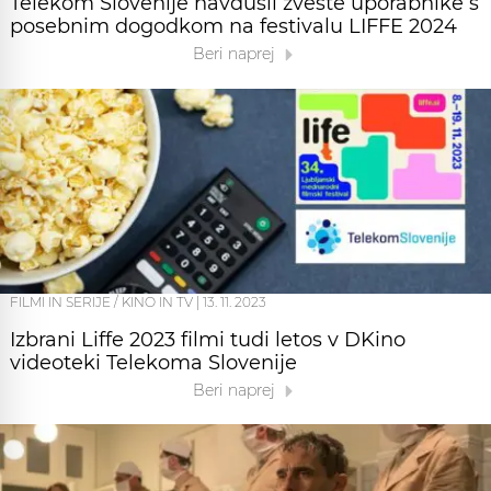
Telekom Slovenije navdušil zveste uporabnike s
posebnim dogodkom na festivalu LIFFE 2024
Beri naprej
FILMI IN SERIJE / KINO IN TV
|
13. 11. 2023
Izbrani Liffe 2023 filmi tudi letos v DKino
videoteki Telekoma Slovenije
Beri naprej