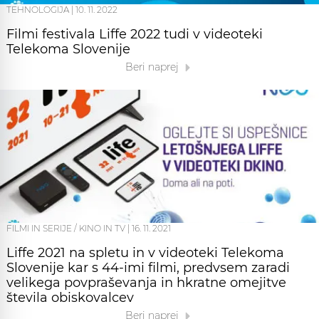
TEHNOLOGIJA
|
10. 11. 2022
Filmi festivala Liffe 2022 tudi v videoteki
Telekoma Slovenije
Beri naprej
FILMI IN SERIJE / KINO IN TV
|
16. 11. 2021
Liffe 2021 na spletu in v videoteki Telekoma
Slovenije kar s 44-imi filmi, predvsem zaradi
velikega povpraševanja in hkratne omejitve
števila obiskovalcev
Beri naprej