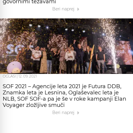
govornimi težavami
Beri naprej
OGLASI
|
12. 09. 2021
SOF 2021 – Agencije leta 2021 je Futura DDB,
Znamka leta je Lesnina, Oglaševalec leta je
NLB, SOF SOF-a pa je še v roke kampanji Elan
Voyager zložljive smuči
Beri naprej