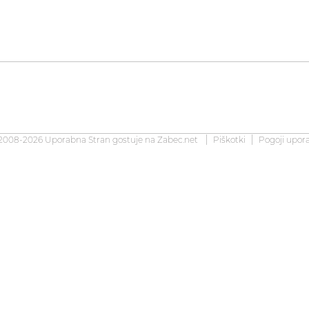
2008-2026 Uporabna Stran gostuje na
Zabec.net
Piškotki
Pogoji upor