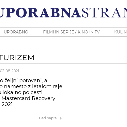
UPORABNO
FILMI IN SERIJE / KINO IN TV
KULIN
 TURIZEM
02. 08. 2021
o željni potovanj, a
o namesto z letalom raje
 lokalno po cesti,
a Mastercard Recovery
s 2021
Beri naprej