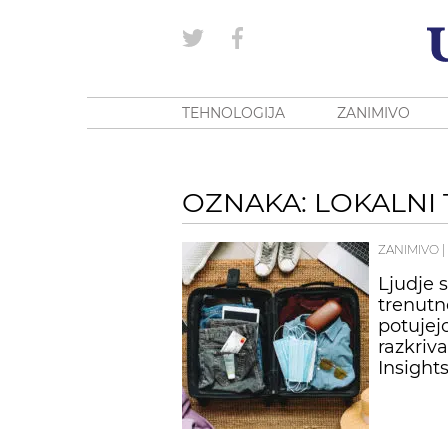
TEHNOLOGIJA
ZANIMIVO
OZNAKA: LOKALNI
ZANIMIVO
|
Ljudje s
trenutn
potujejo
razkriv
Insight