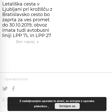
Letališka cesta v
Ljubljani pri krožišču z
Bratislavsko cesto bo
zaprta za ves promet
do 30.10.2019, obvoz
imata tudi avtobusni
liniji LPP 7L in LPP 27
Beri naprej
Uporabna stran
© 2008-2026 Uporabna Stran gostuje na
Zabec.net
Piškotki
Z nadaljevanjem uporabe te strani, se strinjate z uporabo
Pogoji uporabe
Strinjam se
piškotkov.
.