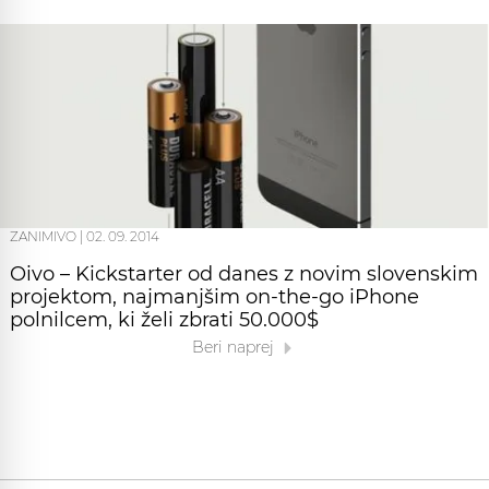
ZANIMIVO
|
02. 09. 2014
Oivo – Kickstarter od danes z novim slovenskim
projektom, najmanjšim on-the-go iPhone
polnilcem, ki želi zbrati 50.000$
Beri naprej