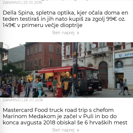
ZANIMIVO
|
25. 01. 2019
Della Spina, spletna optika, kjer očala doma en
teden testiraš in jih nato kupiš za zgolj 99€ oz.
149€ v primeru večje dioptrije
Beri naprej
ZANIMIVO
|
28. 07. 2018
Mastercard Food truck road trip s chefom
Marinom Medakom je začel v Puli in bo do
konca avgusta 2018 obiskal še 6 hrvaških mest
Beri naprej