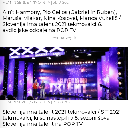
FILMI IN SERIJE / KINO IN TV
|
31. 10. 2021
Ain’t Harmony, Pio Cellos (Gabriel in Ruben),
Maruša Mlakar, Nina Kosovel, Manca Vukelič /
Slovenija ima talent 2021 tekmovalci 6.
avdicijske oddaje na POP TV
Beri naprej
FILMI IN SERIJE / KINO IN TV
|
26. 09. 2021
Slovenija ima talent 2021 tekmovalci / SIT 2021
tekmovalci, ki so nastopili v 8. sezoni šova
Slovenija ima talent na POP TV