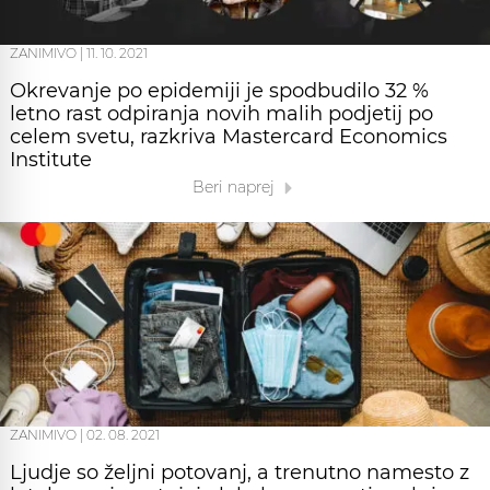
ZANIMIVO
|
11. 10. 2021
Okrevanje po epidemiji je spodbudilo 32 %
letno rast odpiranja novih malih podjetij po
celem svetu, razkriva Mastercard Economics
Institute
Beri naprej
ZANIMIVO
|
02. 08. 2021
Ljudje so željni potovanj, a trenutno namesto z