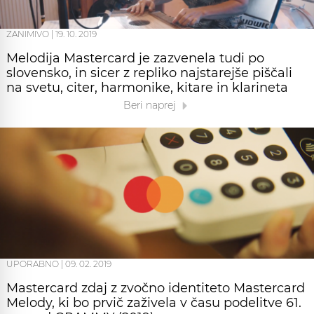
ZANIMIVO
|
19. 10. 2019
Melodija Mastercard je zazvenela tudi po
slovensko, in sicer z repliko najstarejše piščali
na svetu, citer, harmonike, kitare in klarineta
Beri naprej
UPORABNO
|
09. 02. 2019
Mastercard zdaj z zvočno identiteto Mastercard
Melody, ki bo prvič zaživela v času podelitve 61.