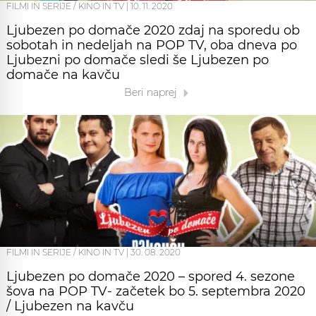
FILMI IN SERIJE / KINO IN TV
|
10. 11. 2020
Ljubezen po domače 2020 zdaj na sporedu ob
sobotah in nedeljah na POP TV, oba dneva po
Ljubezni po domače sledi še Ljubezen po
domače na kavču
Beri naprej
FILMI IN SERIJE / KINO IN TV
|
30. 08. 2020
Ljubezen po domače 2020 – spored 4. sezone
šova na POP TV- začetek bo 5. septembra 2020
/ Ljubezen na kavču