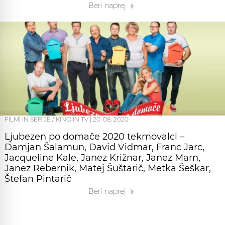
Beri naprej
FILMI IN SERIJE / KINO IN TV
|
20. 08. 2020
Ljubezen po domače 2020 tekmovalci –
Damjan Šalamun, David Vidmar, Franc Jarc,
Jacqueline Kale, Janez Križnar, Janez Marn,
Janez Rebernik, Matej Šuštarič, Metka Šeškar,
Štefan Pintarič
Beri naprej