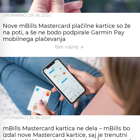
UPORABNO
|
29. 06. 2020
Nove mBills Mastercard plačilne kartice so že
na poti, a še ne bodo podpirale Garmin Pay
mobilnega plačevanja
Beri naprej
UPORABNO
|
26. 06. 2020
mBills Mastercard kartica ne dela – mBills bo
izdal nove Mastercard kartice, saj je trenutni