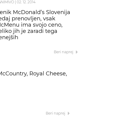
ANIMIVO
|
02. 12. 2014
enik McDonald’s Slovenija
edaj prenovljen, vsak
cMenu ima svojo ceno,
eliko jih je zaradi tega
enejših
Beri naprej
McCountry, Royal Cheese,
Beri naprej