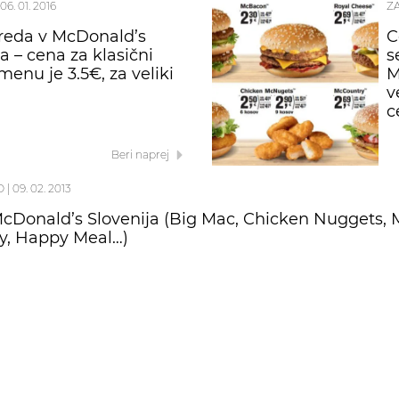
06. 01. 2016
Z
reda v McDonald’s
C
a – cena za klasični
s
menu je 3.5€, za veliki
M
v
c
Beri naprej
O
|
09. 02. 2013
cDonald’s Slovenija (Big Mac, Chicken Nuggets, 
y, Happy Meal…)