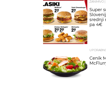
ZANIMIVO
|
Super s
Slovenij
srednji 
pa 4€
UPORABN
Cenik M
McFlurr