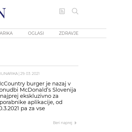
ARIKA
OGLASI
ZDRAVJE
ULINARIKA
|
29. 03. 2021
cCountry burger je nazaj v
onudbi McDonald’s Slovenija
 najprej ekskluzivno za
porabnike aplikacije, od
0.3.2021 pa za vse
Beri naprej