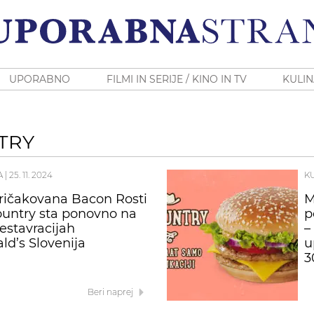
UPORABNO
FILMI IN SERIJE / KINO IN TV
KULIN
TRY
A
|
25. 11. 2024
K
ričakovana Bacon Rosti
M
untry sta ponovno na
p
restavracijah
–
d’s Slovenija
u
3
Beri naprej