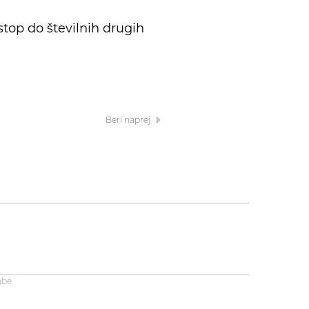
top do številnih drugih
Beri naprej
abe