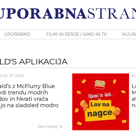
UPORABNO
FILMI IN SERIJE / KINO IN TV
KULIN
D'S APLIKACIJA
A
|
01. 07. 2026
K
d’s z McFlurry Blue
L
edi trendu modrih
M
dov in hkrati vrača
a
ijo na sladoled modro
n
Beri naprej