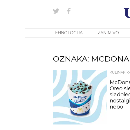
TEHNOLOGIJA
ZANIMIVO
OZNAKA: MCDONAL
KULINARIK
McDonal
Oreo sl
sladole
nostalg
nebo