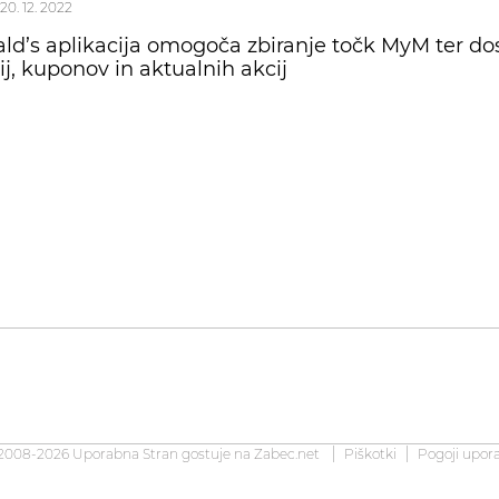
20. 12. 2022
d’s aplikacija omogoča zbiranje točk MyM ter dos
j, kuponov in aktualnih akcij
2008-2026 Uporabna Stran gostuje na
Zabec.net
Piškotki
Pogoji upor