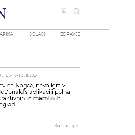
ARIKA
OGLASI
ZDRAVJE
ULINARIKA
|
21. 11. 2024
ov na Nagce, nova igra v
cDonald’s aplikaciji polna
traktivnih in mamljivih
agrad
Beri naprej