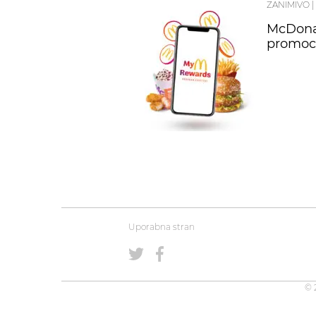
ZANIMIVO
|
McDonal
promoci
Uporabna stran
© 