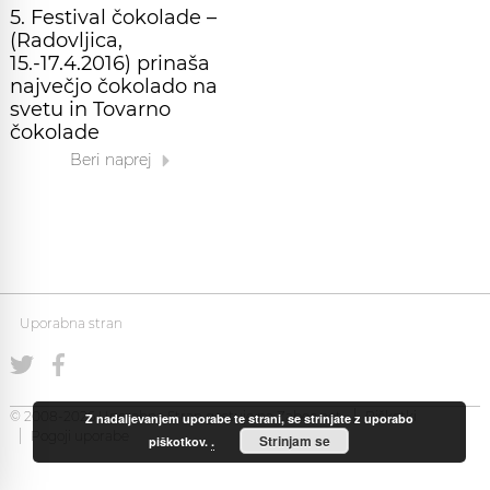
5. Festival čokolade –
(Radovljica,
15.-17.4.2016) prinaša
največjo čokolado na
svetu in Tovarno
čokolade
Beri naprej
Uporabna stran
© 2008-2026 Uporabna Stran gostuje na
Zabec.net
Piškotki
Z nadaljevanjem uporabe te strani, se strinjate z uporabo
Pogoji uporabe
Strinjam se
piškotkov.
.