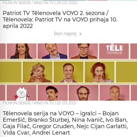
FILMI IN SERIJE / KINO IN TV
|
29. 03. 2022
Patriot TV Têlenovela VOYO 2. sezona /
Têlenovela: Patriot TV na VOYO prihaja 10.
aprila 2022
Beri naprej
FILMI IN SERIJE / KINO IN TV
|
25. 03. 2021
Têlenovela serija na VOYO – igralci – Bojan
Emeršič, Branko Šturbej, Nina Ivanič, Ivo Ban,
Gaja Filač, Gregor Gruden, Nejc Cijan Garlatti,
Vida Cvar, Andrei Lenart