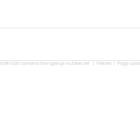
2008-2026 Uporabna Stran gostuje na
Zabec.net
Piškotki
Pogoji upor