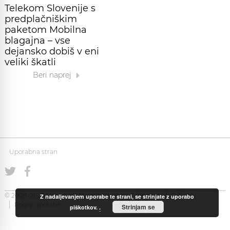
Telekom Slovenije s
predplačniškim
paketom Mobilna
blagajna – vse
dejansko dobiš v eni
veliki škatli
Beri naprej
Uporabna stran
© 2008-2026 Uporabna Stran gostuje na
Zabec.net
Piškotki
Z nadaljevanjem uporabe te strani, se strinjate z uporabo
Pogoji uporabe
Strinjam se
piškotkov.
.