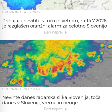
UPORABNO
|
14. 07. 2026
Prihajajo nevihte s točo in vetrom, za 14.7.2026
je razglašen oranžni alarm za celotno Slovenijo
Beri naprej
UPORABNO
|
20. 07. 2024
Nevihte danes radarska slika Slovenija, toča
danes v Sloveniji, vreme in neurje
Beri naprej