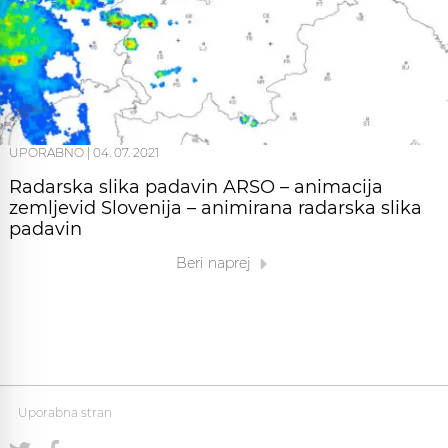
UPORABNO
|
04. 07. 2021
Radarska slika padavin ARSO – animacija
zemljevid Slovenija – animirana radarska slika
padavin
Beri naprej
Uporabna stran