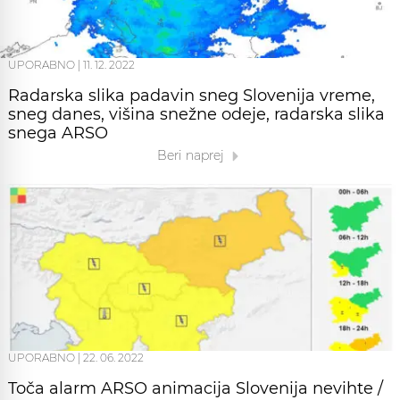
UPORABNO
|
11. 12. 2022
Radarska slika padavin sneg Slovenija vreme,
sneg danes, višina snežne odeje, radarska slika
snega ARSO
Beri naprej
UPORABNO
|
22. 06. 2022
Toča alarm ARSO animacija Slovenija nevihte /