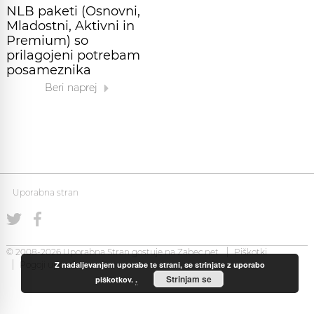
NLB paketi (Osnovni,
Mladostni, Aktivni in
Premium) so
prilagojeni potrebam
posameznika
Beri naprej
Uporabna stran
© 2008-2026 Uporabna Stran gostuje na
Zabec.net
Piškotki
Z nadaljevanjem uporabe te strani, se strinjate z uporabo
Pogoji uporabe
Strinjam se
piškotkov.
.