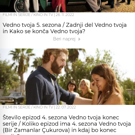
FILMI IN SERIJE / KINO IN TV
|
26. 11. 2022
Vedno tvoja 5. sezona / Zadnji del Vedno tvoja
in Kako se konča Vedno tvoja?
Beri naprej
FILMI IN SERIJE / KINO IN TV
|
22. 07. 2022
Število epizod 4. sezona Vedno tvoja konec
serije / Koliko epizod ima 4. sezona Vedno tvoja
(Bir Zamanlar Çukurova) in kdaj bo konec