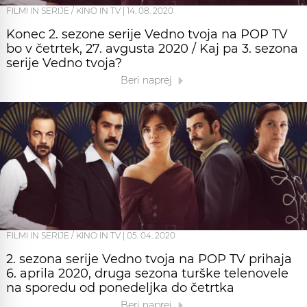
FILMI IN SERIJE / KINO IN TV
|
14. 08. 2020
Konec 2. sezone serije Vedno tvoja na POP TV
bo v četrtek, 27. avgusta 2020 / Kaj pa 3. sezona
serije Vedno tvoja?
Beri naprej
FILMI IN SERIJE / KINO IN TV
|
05. 04. 2020
2. sezona serije Vedno tvoja na POP TV prihaja
6. aprila 2020, druga sezona turške telenovele
na sporedu od ponedeljka do četrtka
Beri naprej