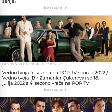
serije?
Beri naprej
FILMI IN SERIJE / KINO IN TV
|
17. 07. 2022
Vedno tvoja 4. sezona na POP TV spored 2022 /
Vedno tvoja (Bir Zamanlar Çukurova) se 18.
julija 2022 s 4. sezono vrača na POP TV
Beri naprej