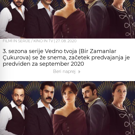
FILMI IN SERIJE / KINO IN TV
|
27. 08. 2020
3. sezona serije Vedno tvoja (Bir Zamanlar
Çukurova) se že snema, začetek predvajanja je
predviden za september 2020
Beri naprej