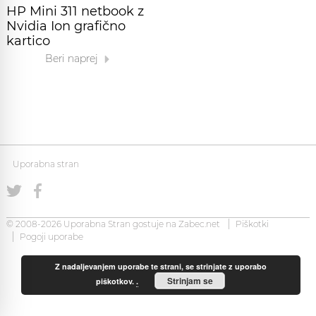
HP Mini 311 netbook z
Nvidia Ion grafično
kartico
Beri naprej
Uporabna stran
© 2008-2026 Uporabna Stran gostuje na
Zabec.net
Piškotki
Pogoji uporabe
Z nadaljevanjem uporabe te strani, se strinjate z uporabo
Strinjam se
piškotkov.
.