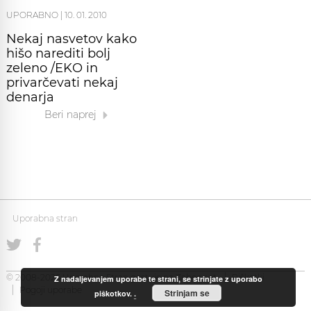
UPORABNO
|
10. 01. 2010
Nekaj nasvetov kako
hišo narediti bolj
zeleno /EKO in
privarčevati nekaj
denarja
Beri naprej
Uporabna stran
© 2008-2026 Uporabna Stran gostuje na
Zabec.net
Piškotki
Z nadaljevanjem uporabe te strani, se strinjate z uporabo
Pogoji uporabe
Strinjam se
piškotkov.
.