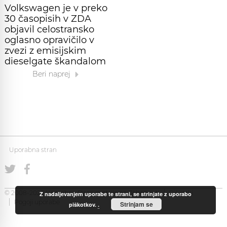
Volkswagen je v preko
30 časopisih v ZDA
objavil celostransko
oglasno opravičilo v
zvezi z emisijskim
dieselgate škandalom
Beri naprej
Uporabna stran
© 2008-2026 Uporabna Stran gostuje na
Zabec.net
Piškotki
Z nadaljevanjem uporabe te strani, se strinjate z uporabo
Pogoji uporabe
Strinjam se
piškotkov.
.