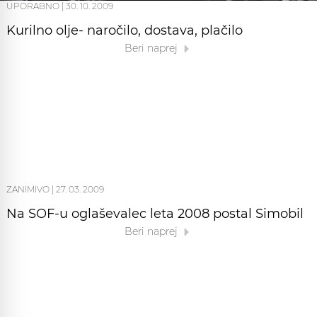
UPORABNO
|
30. 10. 2009
Kurilno olje- naročilo, dostava, plačilo
Beri naprej
ZANIMIVO
|
27. 03. 2009
Na SOF-u oglaševalec leta 2008 postal Simobil
Beri naprej