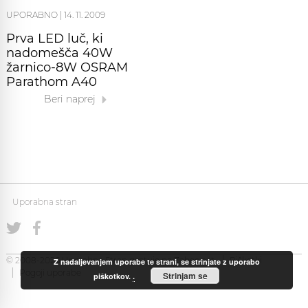
UPORABNO
|
14. 11. 2009
Prva LED luč, ki
nadomešča 40W
žarnico-8W OSRAM
Parathom A40
Beri naprej
Uporabna stran
© 2008-2026 Uporabna Stran gostuje na
Zabec.net
Piškotki
Z nadaljevanjem uporabe te strani, se strinjate z uporabo
Pogoji uporabe
Strinjam se
piškotkov.
.