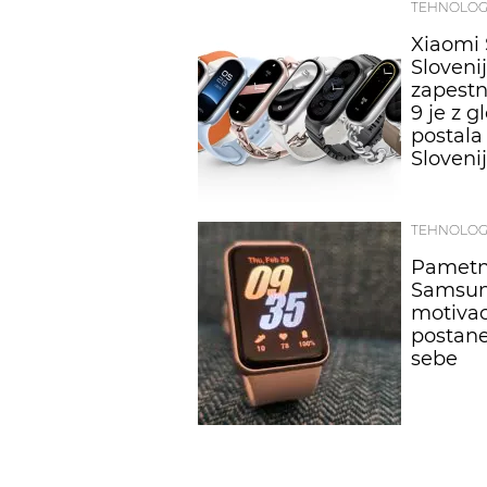
TEHNOLOG
Xiaomi
Sloveni
zapestn
9 je z 
postala
Slovenij
TEHNOLOG
Pametna
Samsung
motivac
postane
sebe