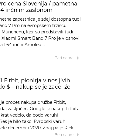
ro cena Slovenija / pametna
.64 inčnim zaslonom
tna zapestnica je zdaj dostopna tudi
Band 7 Pro na evropskem tržišču
 Münchenu, kjer so predstavili tudi
o. Xiaomi Smart Band 7 Pro je v osnovi
ima 1.64 inčni Amoled …
Beri naprej
Fitbit, pionirja v nosljivih
do $ – nakup se je začel že
 je proces nakupa družbe Fitbit,
 zdaj zaključen. Google je nakup Fitbita
takrat vedelo, da bodo varuhi
Res je bilo tako. Evropski varuh
ele decembra 2020. Zdaj pa je Rick
Beri naprej