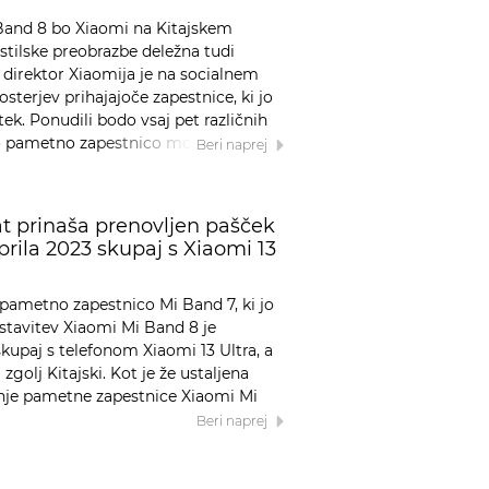
and 8 bo Xiaomi na Kitajskem
 stilske preobrazbe deležna tudi
ni direktor Xiaomija je na socialnem
sterjev prihajajoče zapestnice, ki jo
ek. Ponudili bodo vsaj pet različnih
 bo pametno zapestnico moč
Beri naprej
t prinaša prenovljen pašček
aprila 2023 skupaj s Xiaomi 13
pametno zapestnico Mi Band 7, ki jo
dstavitev Xiaomi Mi Band 8 je
skupaj s telefonom Xiaomi 13 Ultra, a
golj Kitajski. Kot je že ustaljena
anje pametne zapestnice Xiaomi Mi
Beri naprej