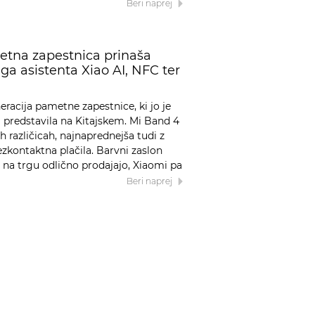
Beri naprej
tna zapestnica prinaša
ga asistenta Xiao AI, NFC ter
racija pametne zapestnice, ki jo je
9 predstavila na Kitajskem. Mi Band 4
h različicah, najnaprednejša tudi z
zkontaktna plačila. Barvni zaslon
 na trgu odlično prodajajo, Xiaomi pa
Beri naprej