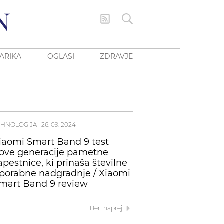
ARIKA
OGLASI
ZDRAVJE
EHNOLOGIJA
|
26. 09. 2024
iaomi Smart Band 9 test
ove generacije pametne
apestnice, ki prinaša številne
porabne nadgradnje / Xiaomi
mart Band 9 review
Beri naprej