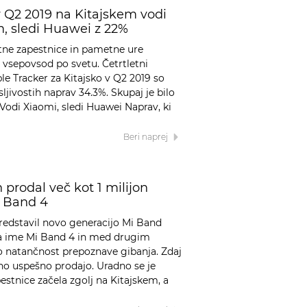
v Q2 2019 na Kitajskem vodi
, sledi Huawei z 22%
tne zapestnice in pametne ure
 vsepovsod po svetu. Četrtletni
e Tracker za Kitajsko v Q2 2019 so
nosljivostih naprav 34.3%. Skupaj je bilo
Vodi Xiaomi, sledi Huawei Naprav, ki
Beri naprej
prodal več kot 1 milijon
i Band 4
redstavil novo generacijo Mi Band
 na ime Mi Band 4 in med drugim
jo natančnost prepoznave gibanja. Zdaj
mno uspešno prodajo. Uradno se je
stnice začela zgolj na Kitajskem, a