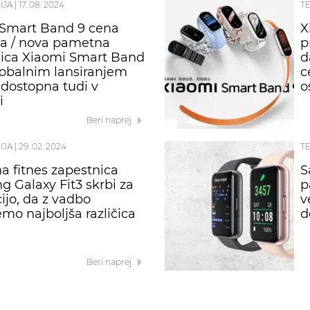
IJA
|
17. 08. 2024
T
 Smart Band 9 cena
X
ja / nova pametna
p
ica Xiaomi Smart Band
d
globalnim lansiranjem
c
 dostopna tudi v
o
i
Beri naprej
IJA
|
29. 02. 2024
T
 fitnes zapestnica
S
 Galaxy Fit3 skrbi za
p
ijo, da z vadbo
v
mo najboljša različica
d
Beri naprej