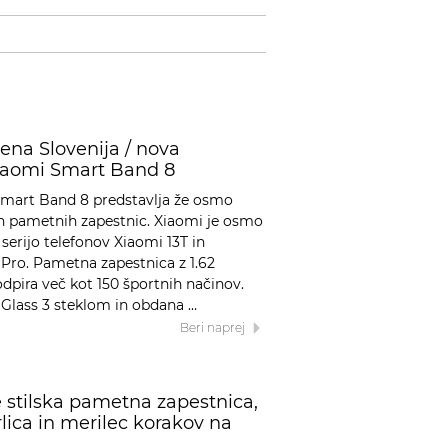
ena Slovenija / nova
iaomi Smart Band 8
mart Band 8 predstavlja že osmo
h pametnih zapestnic. Xiaomi je osmo
 serijo telefonov Xiaomi 13T in
ro. Pametna zapestnica z 1.62
ira več kot 150 športnih načinov.
a Glass 3 steklom in obdana …
Beri naprej
 stilska pametna zapestnica,
ica in merilec korakov na