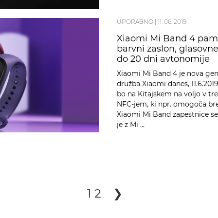
UPORABNO
|
11. 06. 2019
Xiaomi Mi Band 4 pame
barvni zaslon, glasovne
do 20 dni avtonomije
Xiaomi Mi Band 4 je nova gene
družba Xiaomi danes, 11.6.201
bo na Kitajskem na voljo v tre
NFC-jem, ki npr. omogoča bre
Xiaomi Mi Band zapestnice se
je z Mi …
1
2
❯