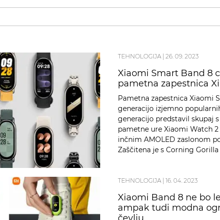
TEHNOLOGIJA
|
26. 09. 2023
Xiaomi Smart Band 8 c
pametna zapestnica X
Pametna zapestnica Xiaomi S
generacijo izjemno popularni
generacijo predstavil skupaj s
pametne ure Xiaomi Watch 2 P
inčnim AMOLED zaslonom podp
Zaščitena je s Corning Gorill
TEHNOLOGIJA
|
16. 04. 2023
Xiaomi Band 8 ne bo le
ampak tudi modna ogrl
čevlju