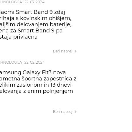
EHNOLOGIJA
|
22. 07. 2024
iaomi Smart Band 9 zdaj
rihaja s kovinskim ohišjem,
aljšim delovanjem baterije,
ena za Smart Band 9 pa
staja privlačna
Beri naprej
EHNOLOGIJA
|
22. 02. 2024
amsung Galaxy Fit3 nova
ametna športna zapestnica z
elikim zaslonom in 13 dnevi
elovanja z enim polnjenjem
Beri naprej