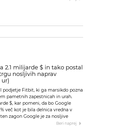
a 2.1 milijarde $ in tako postal
rgu nosljivih naprav
 ur)
l podjetje Fitbit, ki ga marsikdo pozna
sem pametnih zapestnicah in urah.
jarde $, kar pomeni, da bo Google
9% več kot je bila delnica vredna v
ten zagon Google je za nosljive
Beri naprej