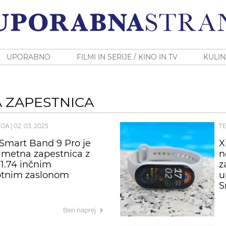
UPORABNO
FILMI IN SERIJE / KINO IN TV
KULIN
 ZAPESTNICA
IJA
|
02. 03. 2025
T
Smart Band 9 Pro je
X
metna zapestnica z
n
 1.74 inčnim
z
otnim zaslonom
u
S
Beri naprej