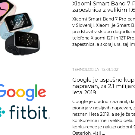
Xiaomi Smart Band 7 P
zapestnica z velikim 1
Xiaomi Smart Band 7 Pro pame
v Sloveniji. Xiaomi je Smart 
predstavil v sklopu dogodka v
telefona Xiaomi 12T in 12T Pr
zapestnica, a skoraj ura, saj 
TEHNOLOGIJA
|
15. 01. 2021
Google je uspešno kupil 
napravah, za 2.1 milijar
leta 2019
Google je uradno naznanil, da
pionirja v nosljivih napravah,
naznanil leta 2019, a se je že 
konkurence imeli veliko dela. 
konkurence je nakup odobril š
Osterloh, višji …