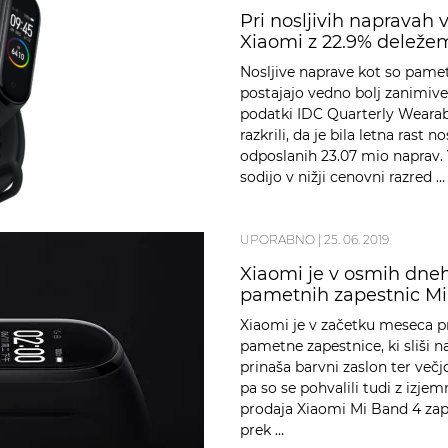
Pri nosljivih napravah 
Xiaomi z 22.9% deležem
Nosljive naprave kot so pame
postajajo vedno bolj zanimive
podatki IDC Quarterly Wearabl
razkrili, da je bila letna rast 
odposlanih 23.07 mio naprav. 
sodijo v nižji cenovni razred …
UPORABNO
|
25. 06. 2019
Xiaomi je v osmih dneh 
pametnih zapestnic M
Xiaomi je v začetku meseca p
pametne zapestnice, ki sliši
prinaša barvni zaslon ter več
pa so se pohvalili tudi z izje
prodaja Xiaomi Mi Band 4 zape
prek …