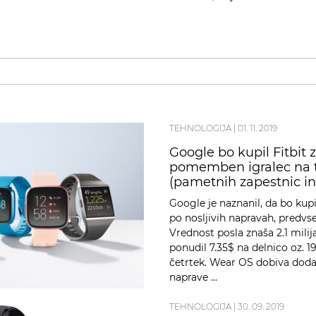
TEHNOLOGIJA
|
01. 11. 2019
Google bo kupil Fitbit z
pomemben igralec na t
(pametnih zapestnic in
Google je naznanil, da bo kupi
po nosljivih napravah, predv
Vrednost posla znaša 2.1 mili
ponudil 7.35$ na delnico oz. 1
četrtek. Wear OS dobiva doda
naprave …
TEHNOLOGIJA
|
30. 09. 2019