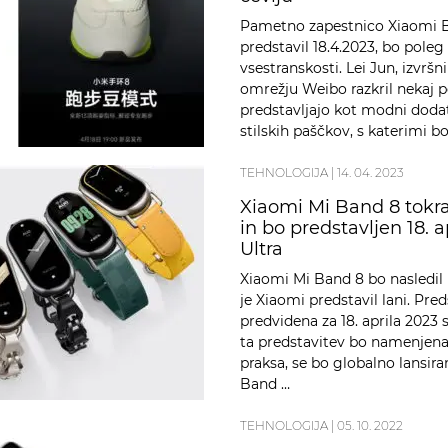
Pametno zapestnico Xiaomi B
predstavil 18.4.2023, bo poleg
vsestranskosti. Lei Jun, izvrš
omrežju Weibo razkril nekaj po
predstavljajo kot modni dodat
stilskih paščkov, s katerimi
kombinirati. Xiaomi Band …
TEHNOLOGIJA
|
14. 04. 2023
Xiaomi Mi Band 8 tokra
in bo predstavljen 18. 
Ultra
Xiaomi Mi Band 8 bo nasledil 
je Xiaomi predstavil lani. Pre
predvidena za 18. aprila 2023 
ta predstavitev bo namenjena z
praksa, se bo globalno lansir
Band …
TEHNOLOGIJA
|
05. 10. 2022