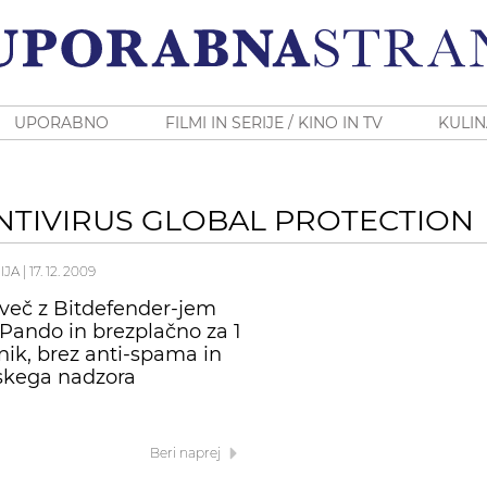
UPORABNO
FILMI IN SERIJE / KINO IN TV
KULIN
NTIVIRUS GLOBAL PROTECTION
IJA
|
17. 12. 2009
č več z Bitdefender-jem
ando in brezplačno za 1
nik, brez anti-spama in
skega nadzora
Beri naprej