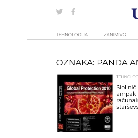
TEHNOLOGIJA
ZANIMIVO
OZNAKA: PANDA A
TEHNOLOG
Siol ni
ampak P
računal
staršev