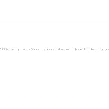
2008-2026 Uporabna Stran gostuje na
Zabec.net
Piškotki
Pogoji upor