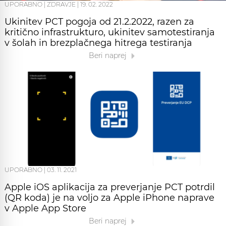
UPORABNO
|
ZDRAVJE
|
19. 02. 2022
Ukinitev PCT pogoja od 21.2.2022, razen za
kritično infrastrukturo, ukinitev samotestiranja
v šolah in brezplačnega hitrega testiranja
Beri naprej
UPORABNO
|
03. 11. 2021
Apple iOS aplikacija za preverjanje PCT potrdil
(QR koda) je na voljo za Apple iPhone naprave
v Apple App Store
Beri naprej