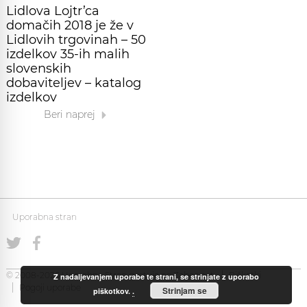
Lidlova Lojtr’ca
domačih 2018 je že v
Lidlovih trgovinah – 50
izdelkov 35-ih malih
slovenskih
dobaviteljev – katalog
izdelkov
Beri naprej
Uporabna stran
© 2008-2026 Uporabna Stran gostuje na
Zabec.net
Piškotki
Z nadaljevanjem uporabe te strani, se strinjate z uporabo
Pogoji uporabe
Strinjam se
piškotkov.
.