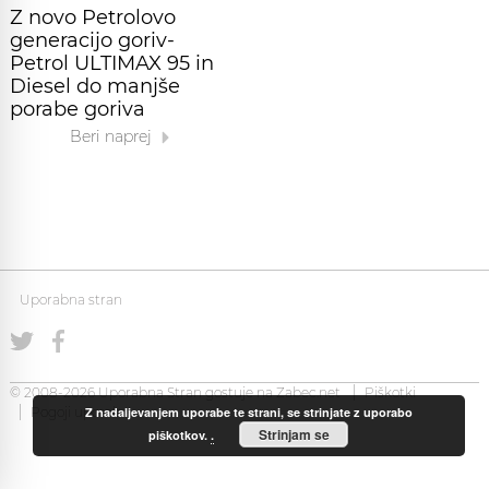
Z novo Petrolovo
generacijo goriv-
Petrol ULTIMAX 95 in
Diesel do manjše
porabe goriva
Beri naprej
Uporabna stran
© 2008-2026 Uporabna Stran gostuje na
Zabec.net
Piškotki
Z nadaljevanjem uporabe te strani, se strinjate z uporabo
Pogoji uporabe
Strinjam se
piškotkov.
.